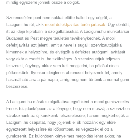
mindig egyszerre jönnek össze a dolgok.
Szerencséjére pont nem sokkal előtte hallott egy cégről, a
Lacigumi.hu-ról, akik
mobil defektjavítás terén jártasak
. Úgy döntött,
itt az ideje kipróbálni a szolgáltatásukat. A Lacigumi.hu munkatársai
Budapest és Pest megye területén tevékenykednek. A mobil
defektjavítás azt jelenti, amit a neve is sugall: szervizautójukkal
kimennek a helyszínre, és elvégzik a defektes autógumi javítását
vagy akár a cserét is, ha szükséges. A szervizautójuk teljesen
felszerelt, úgyhogy akkor sem kell megijedni, ha például nincs
pótkerekünk. Ilyenkor ideiglenes abroncsot helyeznek fel, amely
használható arra a pár napra, amíg meg nem történik a normál gumi
beszerzése.
A Lacigumi.hu másik szolgáltatása egyébként a mobil gumiszerelés.
Ennek tulajdonképpen az a lényege, hogy nem muszáj a szervizben
várakoznunk az új kerekeink felszerelésére, hanem megkérhetjük a
Lacigumi.hu csapatát, hogy jöjjenek el ők hozzánk egy előre
egyeztetett helyszínre és időpontban, és végezzék el ott a
gumicserét. Ez különösen kényelmes megoldás lehet akkor, ha