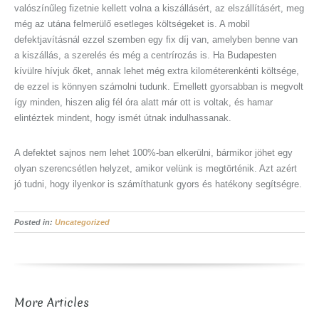
valószínűleg fizetnie kellett volna a kiszállásért, az elszállításért, meg
még az utána felmerülő esetleges költségeket is. A mobil
defektjavításnál ezzel szemben egy fix díj van, amelyben benne van
a kiszállás, a szerelés és még a centrírozás is. Ha Budapesten
kívülre hívjuk őket, annak lehet még extra kilométerenkénti költsége,
de ezzel is könnyen számolni tudunk. Emellett gyorsabban is megvolt
így minden, hiszen alig fél óra alatt már ott is voltak, és hamar
elintéztek mindent, hogy ismét útnak indulhassanak.
A defektet sajnos nem lehet 100%-ban elkerülni, bármikor jöhet egy
olyan szerencsétlen helyzet, amikor velünk is megtörténik. Azt azért
jó tudni, hogy ilyenkor is számíthatunk gyors és hatékony segítségre.
Posted in:
Uncategorized
More Articles