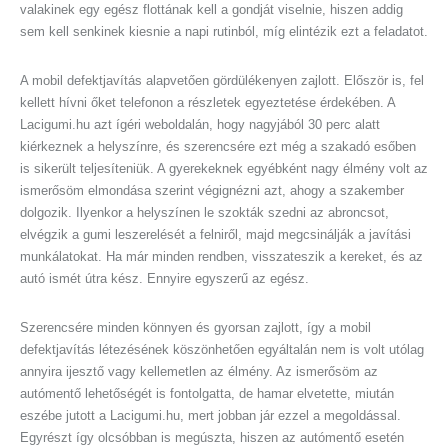
valakinek egy egész flottának kell a gondját viselnie, hiszen addig
sem kell senkinek kiesnie a napi rutinból, míg elintézik ezt a feladatot.
A mobil defektjavítás alapvetően gördülékenyen zajlott. Először is, fel
kellett hívni őket telefonon a részletek egyeztetése érdekében. A
Lacigumi.hu azt ígéri weboldalán, hogy nagyjából 30 perc alatt
kiérkeznek a helyszínre, és szerencsére ezt még a szakadó esőben
is sikerült teljesíteniük. A gyerekeknek egyébként nagy élmény volt az
ismerősöm elmondása szerint végignézni azt, ahogy a szakember
dolgozik. Ilyenkor a helyszínen le szokták szedni az abroncsot,
elvégzik a gumi leszerelését a felniről, majd megcsinálják a javítási
munkálatokat. Ha már minden rendben, visszateszik a kereket, és az
autó ismét útra kész. Ennyire egyszerű az egész.
Szerencsére minden könnyen és gyorsan zajlott, így a mobil
defektjavítás létezésének köszönhetően egyáltalán nem is volt utólag
annyira ijesztő vagy kellemetlen az élmény. Az ismerősöm az
autómentő lehetőségét is fontolgatta, de hamar elvetette, miután
eszébe jutott a Lacigumi.hu, mert jobban jár ezzel a megoldással.
Egyrészt így olcsóbban is megúszta, hiszen az autómentő esetén