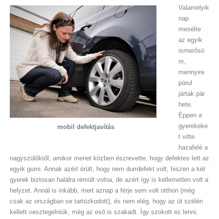
Valamelyik
nap
mesélte
az egyik
ismerősö
m,
mennyire
pórul
jártak pár
hete.
Éppen a
gyerekeke
mobil defektjavítás
t vitte
hazafelé a
nagyszülőktől, amikor menet közben észrevette, hogy defektes lett az
egyik gumi. Annak azért örült, hogy nem durrdefekt volt, hiszen a két
gyerek biztosan halálra rémült volna, de azért így is kellemetlen volt a
helyzet. Annál is inkább, mert aznap a férje sem volt otthon (még
csak az országban se tartózkodott), és nem elég, hogy az út szélén
kellett vesztegelniük, még az eső is szakadt. Így szokott ez lenni,