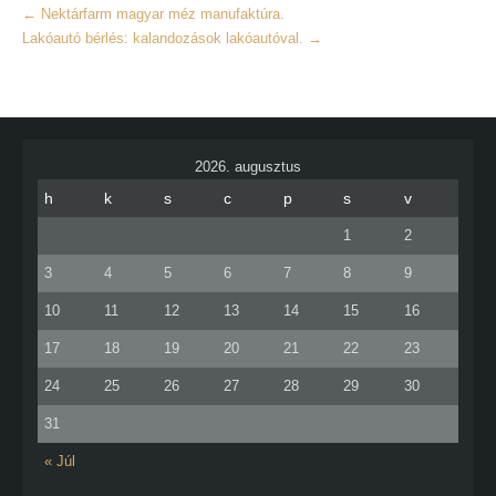
←
Nektárfarm magyar méz manufaktúra.
Lakóautó bérlés: kalandozások lakóautóval.
→
2026. augusztus
h
k
s
c
p
s
v
1
2
3
4
5
6
7
8
9
10
11
12
13
14
15
16
17
18
19
20
21
22
23
24
25
26
27
28
29
30
31
« Júl